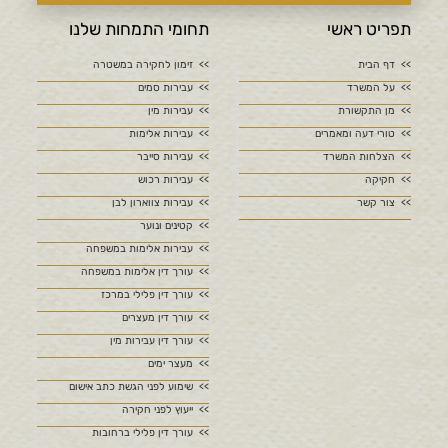
תפריט ראשי
תחומי התמחות שלנו
דף הבית
זימון לחקירה במשטרה
על המשרד
עבירות סמים
מן התקשורת
עבירות מין
טורי דעה ומאמרים
עבירות אלימות
הצלחות המשרד
עבירות סייבר
חקיקה
עבירות רכוש
צור קשר
עבירות צווארון לבן
קטינים ונוער
עבירות אלימות במשפחה
עורך דין אלימות במשפחה
עורך דין פלילי במרכז
עורך דין מעצרים
עורך דין עבירות מין
מעצר ימים
שימוע לפני הגשת כתב אישום
ייעוץ לפני חקירה
עורך דין פלילי ברחובות