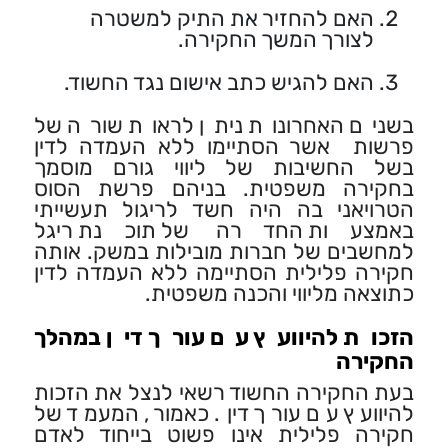
האם להחזיר את התיק למשטרה
לצורך המשך החקירה.
האם להגיש כתב אישום נגד החשוד.
בשנים האחרונות ניתן לראות שורה של
פרשות אשר הסתיימו ללא העמדה לדין
בשל החשיבות של ליווי גורם מוסמך
בחקירה משפטית. בניהם פרשת הסוס
הטרויאני בה היה חשד לריגול תעשייתי
באמצעות החדרה של תוכנת ריגל
למחשבים של חברות מובילות במשק. אותה
חקירה פלילית הסתיימה ללא העמדה לדין
כתוצאה מליווי והכנה משפטית.
הזכות להיוועץ עם עורך דין במהלך
החקירה
בעת החקירה החשוד רשאי לנצל את הזכות
להיוועץ עם עורך דין. כאמור, המעמד של
חקירה פלילית אינו פשוט בייחוד לאדם