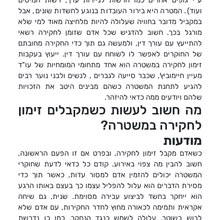
ע"י גופים אחרים כמו הרשות לניירות ערך, רשות המיסים
ועוד). המטרה היא בירור העובדות בנוגע לחשדות שונים, אבל
במקביל מדובר בחוויה שעלולה להיות מלחיצה מאוד למי שלא
מורגל בכך. חשוב להדגיש שכל אדם שזומן לחקירה רשאי
להתייעץ עם עורך דין, ולמעשה גם תוך כדי החקירה מחובתם
של החוקרים לאפשר לו לשוחח עם עורך דין. ייעוץ בעקבות
זימון לחקירה במשטרה הוא אחד מתחומי המומחיות של עו"ד
מעיין חיימוביץ', שכבר סייעה לגברים , לנשים ולבני נוער רבים
להגיע לתחנת המשטרה כשהם מבינים היטב את הזכויות
שלהם ויודעים ממה כדאי להיזהר.
מה חשוב לעשות כשמקבלים זימון
לחקירה במשטרה?
מודעות
כשאדם מקבל זימון לחקירה, ובפרט אם זו הפעם הראשונה,
חשוב להבין מה צפוי באירוע. קודם כל כדאי לדעת שחוקרי
המשטרה יכולים להזמין אדם למסור עדות, כאשר תוך כדי
מסירת הדברים הוא עלול להפליל עצמו כך בעצם באותו הרגע
הוא ייחקר בחשד לביצוע עבירה מסוימת. שנית, גם שיחה
אקראית ותמימה לכאורה מחוץ לחדר החקירות, עם אדם שלא
לבוש כשוטר, עלולה לשמש כנגד הנחקר. כמו כן נדרשת