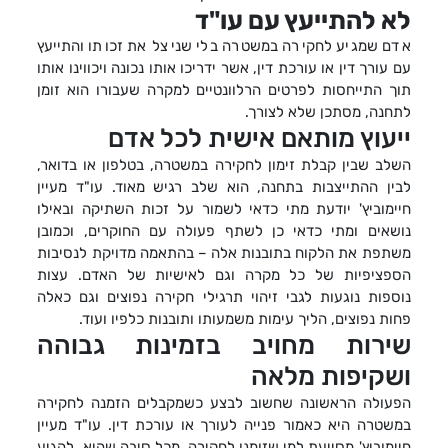
לא להתייעץ עם עו"ד
אדם שמגיע לחקירה במשטרה בלי שניצל את זכותו והתייעץ
עם עורך דין או עורכת דין, אשר ידריכו אותו נכונה ויכווינו אותו
תוך התייחסות לפרטים הרלוונטיים למקרה שעבורו הוא זומן
לתחנה, מסתכן שלא לצורך.
ייעוץ מותאם אישית לכל אדם
השלב שבין קבלת זימון לחקירה במשטרה, בטלפון או בדואר,
לבין ההתייצבות בתחנה, הוא שלב רגיש מאוד. עו"ד מעיין
חיימוביץ' יודעת מתי כדאי לשמור על זכות השתיקה ובאילו
נושאים ומתי כדאי כן לשתף פעולה עם החוקרים, וכמובן
משתפת את הלקוח בתובנות אלה – בהתאמה מדויקת לנסיבות
הספציפיות של כל מקרה וגם לאישיות של האדם. עצות
נוספות נוגעות לגבי זיהוי תרגילי חקירה נפוצים וגם כאלה
פחות נפוצים, הליך עימות משמעותו ותובנות כלפיו ועוד.
שירות מחויב בזמינות גבוהה
ושקיפות מלאה
הפעולה הראשונה שחשוב לבצע כשמקבלים הזמנה לחקירה
במשטרה היא כאמור פנייה לעורך או עורכת דין. עו"ד מעיין
חיימוביץ' מסייעת למי שזומנו לחקירה, מכל סיבה שהיא, להגיע