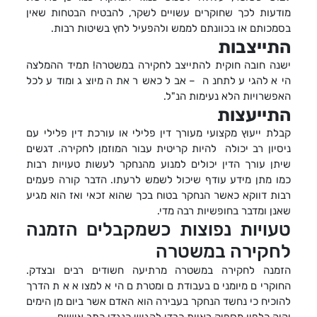
מודעות לכך שחוקרים עשויים לשקר, להבטיח הבטחות שאין
בסמכותם או בכוונתם לממש ולהפעיל לחץ בשיטות רבות.
התייצבות
ישנה חובה חוקית להתייצב לחקירה במשטרה! תמיד ההמלצה
היא להגיע לתחנה – אבל כאשר אתה מיוצג ומודע לכל
האפשרויות הלא נעימות הנ"ל.
התייעצות
קבלת ייעוץ מקצועי מעורך דין פלילי או עורכת דין פלילי עם
ניסיון רב יכולה להיות קריטית עבור המוזמן לחקירה. דגשים
שיתן עורך הדין יכולים למנוע מהנחקר לעשות טעויות רבות
כמו מתן מידע עודף שיכול לשמש לרעתו. הדבר קורה פעמים
רבות דווקא כאשר הנחקר בטוח בכך שהוא זכאי ואז הוא מגיע
שאנן ומדבר בחופשיות רבה מדי.
טעויות נפוצות כשמקבלים הזמנה
לחקירה במשטרה
הזמנה לחקירה במשטרה מרתיעה חשודים רבים ובצדק.
החוקרים מיומנים בעבודתם ומטרתם היא למצוא את הדרך
להוכיח כי נחשד הנחקר בעבירה הוא האדם אשר ביום מן הימים