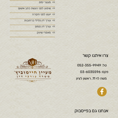
מעצר ימים
שימוע לפני הגשת כתב אישום
ייעוץ לפני חקירה
עורך דין פלילי ברחובות
עורך דין סמים
מאמרי שיווק
צרו איתנו קשר
טל: 052-355-9949
פקס: 03-6035596
משה לוי 11, ראשון לציון
אנחנו גם בפייסבוק