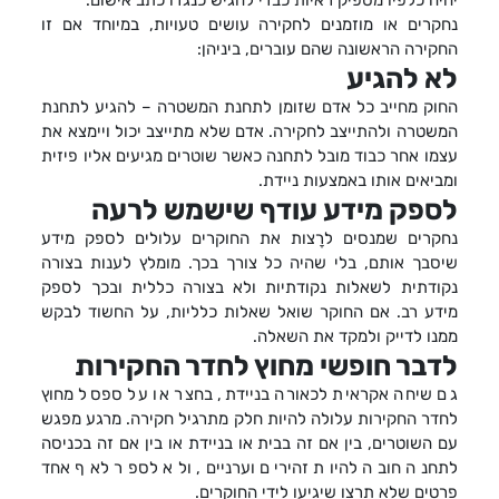
יהיה כלפיו מספיק ראיות כבדי להגיש כנגדו כתב אישום.
נחקרים או מוזמנים לחקירה עושים טעויות, במיוחד אם זו
החקירה הראשונה שהם עוברים, ביניהן:
לא להגיע
החוק מחייב כל אדם שזומן לתחנת המשטרה – להגיע לתחנת
המשטרה ולהתייצב לחקירה. אדם שלא מתייצב יכול ויימצא את
עצמו אחר כבוד מובל לתחנה כאשר שוטרים מגיעים אליו פיזית
ומביאים אותו באמצעות ניידת.
לספק מידע עודף שישמש לרעה
נחקרים שמנסים לרָצות את החוקרים עלולים לספק מידע
שיסבך אותם, בלי שהיה כל צורך בכך. מומלץ לענות בצורה
נקודתית לשאלות נקודתיות ולא בצורה כללית ובכך לספק
מידע רב. אם החוקר שואל שאלות כלליות, על החשוד לבקש
ממנו לדייק ולמקד את השאלה.
לדבר חופשי מחוץ לחדר החקירות
גם שיחה אקראית לכאורה בניידת, בחצר או על ספסל מחוץ
לחדר החקירות עלולה להיות חלק מתרגיל חקירה. מרגע מפגש
עם השוטרים, בין אם זה בבית או בניידת או בין אם זה בכניסה
לתחנה חובה להיות זהירים וערניים, ולא לספר לאף אחד
פרטים שלא תרצו שיגיעו לידי החוקרים.