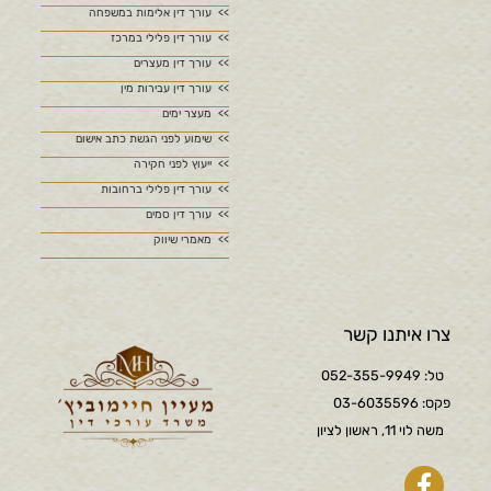
עורך דין אלימות במשפחה
עורך דין פלילי במרכז
עורך דין מעצרים
עורך דין עבירות מין
מעצר ימים
שימוע לפני הגשת כתב אישום
ייעוץ לפני חקירה
עורך דין פלילי ברחובות
עורך דין סמים
מאמרי שיווק
צרו איתנו קשר
טל: 052-355-9949
פקס: 03-6035596
משה לוי 11, ראשון לציון