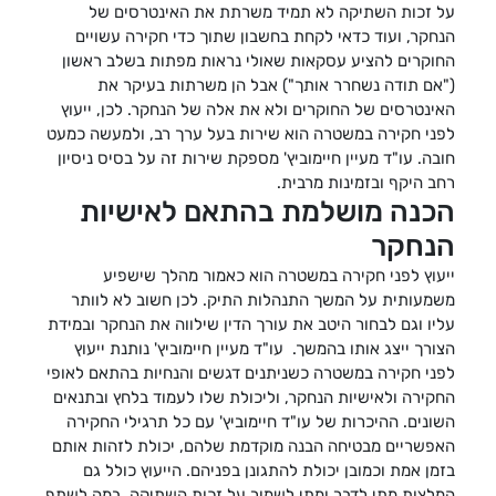
על זכות השתיקה לא תמיד משרתת את האינטרסים של
הנחקר, ועוד כדאי לקחת בחשבון שתוך כדי חקירה עשויים
החוקרים להציע עסקאות שאולי נראות מפתות בשלב ראשון
("אם תודה נשחרר אותך") אבל הן משרתות בעיקר את
האינטרסים של החוקרים ולא את אלה של הנחקר. לכן, ייעוץ
לפני חקירה במשטרה הוא שירות בעל ערך רב, ולמעשה כמעט
חובה. עו"ד מעיין חיימוביץ' מספקת שירות זה על בסיס ניסיון
רחב היקף ובזמינות מרבית.
הכנה מושלמת בהתאם לאישיות
הנחקר
ייעוץ לפני חקירה במשטרה הוא כאמור מהלך שישפיע
משמעותית על המשך התנהלות התיק. לכן חשוב לא לוותר
עליו וגם לבחור היטב את עורך הדין שילווה את הנחקר ובמידת
הצורך ייצג אותו בהמשך. עו"ד מעיין חיימוביץ' נותנת ייעוץ
לפני חקירה במשטרה כשניתנים דגשים והנחיות בהתאם לאופי
החקירה ולאישיות הנחקר, וליכולת שלו לעמוד בלחץ ובתנאים
השונים. ההיכרות של עו"ד חיימוביץ' עם כל תרגילי החקירה
האפשריים מבטיחה הבנה מוקדמת שלהם, יכולת לזהות אותם
בזמן אמת וכמובן יכולת להתגונן בפניהם. הייעוץ כולל גם
המלצות מתי לדבר ומתי לשמור על זכות השתיקה, במה לשתף