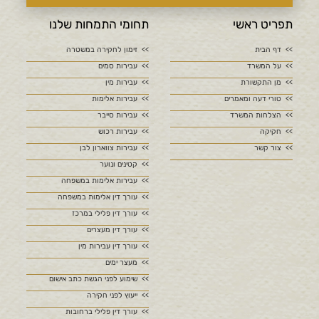
תפריט ראשי
תחומי התמחות שלנו
דף הבית
זימון לחקירה במשטרה
על המשרד
עבירות סמים
מן התקשורת
עבירות מין
טורי דעה ומאמרים
עבירות אלימות
הצלחות המשרד
עבירות סייבר
חקיקה
עבירות רכוש
צור קשר
עבירות צווארון לבן
קטינים ונוער
עבירות אלימות במשפחה
עורך דין אלימות במשפחה
עורך דין פלילי במרכז
עורך דין מעצרים
עורך דין עבירות מין
מעצר ימים
שימוע לפני הגשת כתב אישום
ייעוץ לפני חקירה
עורך דין פלילי ברחובות