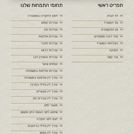
תפריט ראשי
תחומי התמחות שלנו
דף הבית
זימון לחקירה במשטרה
על המשרד
עבירות סמים
מן התקשורת
עבירות מין
טורי דעה ומאמרים
עבירות אלימות
הצלחות המשרד
עבירות סייבר
חקיקה
עבירות רכוש
צור קשר
עבירות צווארון לבן
קטינים ונוער
עבירות אלימות במשפחה
עורך דין אלימות במשפחה
עורך דין פלילי במרכז
עורך דין מעצרים
עורך דין עבירות מין
מעצר ימים
שימוע לפני הגשת כתב אישום
ייעוץ לפני חקירה
עורך דין פלילי ברחובות
עורך דין סמים