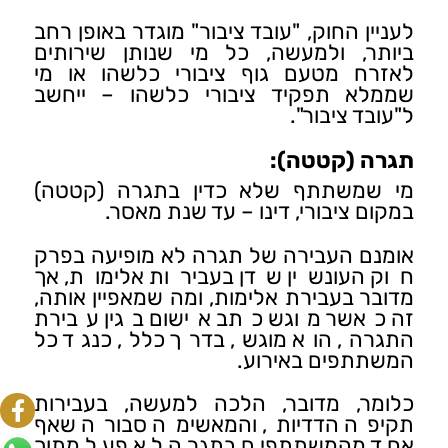
לעניין החוק, "עובד ציבור" מוגדר באופן רחב
ביותר, ולמעשה, כל מי שנותן שירותים
לאזרח מטעם גוף ציבורי כלשהו או מי
שממלא תפקיד ציבורי כלשהו – ייחשב
ל"עובד ציבור".
תגרה (קטטה):
מי שמשתתף שלא כדין בתגרה (קטטה)
במקום ציבורי, דינו – עד שנת מאסר.
אומנם העבירה של תגרה לא מופיעה בפרק
חוק העונשין שדן בעבירות אלימות, אך
מדובר בעבירת אלימות, ומה שמאפיין אותה,
זה כאשר מוגש כתב אישום בגין עבירת
התגרה, הוא מוגש, בדרך כלל, כנגד כל
המשתתפים באירוע.
כלומר, מדובר, הלכה למעשה, בעבירות
תקיפה הדדיות, והמאשימה סבורה שאף
אחד מהמשתתפים בתגרה לא פעל מתוך