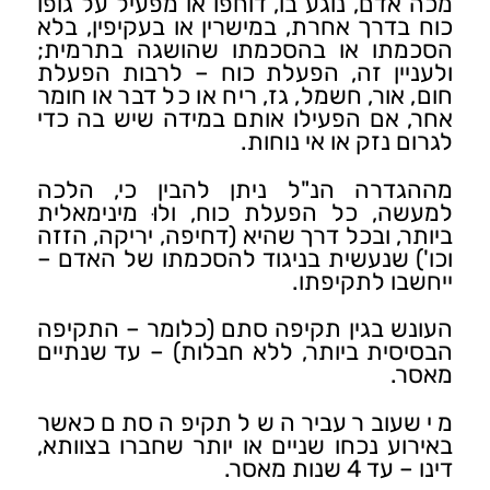
מכה אדם, נוגע בו, דוחפו או מפעיל על גופו
כוח בדרך אחרת, במישרין או בעקיפין, בלא
הסכמתו או בהסכמתו שהושגה בתרמית;
ולעניין זה, הפעלת כוח – לרבות הפעלת
חום, אור, חשמל, גז, ריח או כל דבר או חומר
אחר, אם הפעילו אותם במידה שיש בה כדי
לגרום נזק או אי נוחות.
מההגדרה הנ"ל ניתן להבין כי, הלכה
למעשה, כל הפעלת כוח, ולוּ מינימאלית
ביותר, ובכל דרך שהיא (דחיפה, יריקה, הזזה
וכו') שנעשית בניגוד להסכמתו של האדם –
ייחשבו לתקיפתו.
העונש בגין תקיפה סתם (כלומר – התקיפה
הבסיסית ביותר, ללא חבלות) – עד שנתיים
מאסר.
מי שעובר עבירה של תקיפה סתם כאשר
באירוע נכחו שניים או יותר שחברו בצוותא,
דינו – עד 4 שנות מאסר.