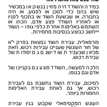
במידה והשודד היה מזוין בנשק או במכשיר
שיש בהם כדי לסכן או לפגוע, או היה
בחבורה, או שבשעת השוד או בתכוף לפניו
או לאחריו השודד פצע אדם, הכהו או
השתמש באלימות אחרת כלפי גופו – השוד
יייחשב כבוצע בנסיבות מחמירות.
פורמאלית, עבירת השוד נמצאת בפרק י"א
של חור העונשין שעניינו עבירות רכוש, וזאת
מכיוון שבעבירת שוד ישנם גם יסודות של
עבירת רכוש.
הלכה למעשה, השודד פוגע גם בקניינו של
אדם וגם בגופו.
לסיכום, עבירת השוד נחשבת גם לעבירת
רכוש, אך גם לאחת עבירת האלימות
החמורות ביותר.
העונש המקסימאלי שקבוע בגין עבירת