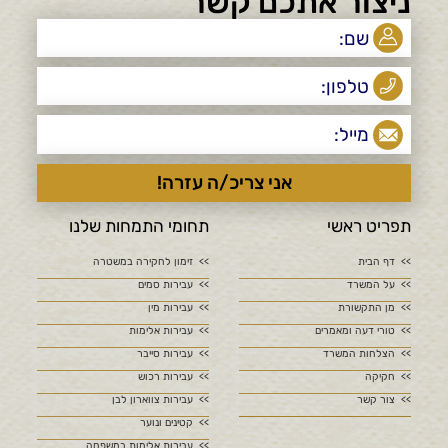
ניצור אתכם קשר
תפריט ראשי
תחומי התמחות שלנו
דף הבית
זימון לחקירה במשטרה
על המשרד
עבירות סמים
מן התקשורת
עבירות מין
טורי דעה ומאמרים
עבירות אלימות
הצלחות המשרד
עבירות סייבר
חקיקה
עבירות רכוש
צור קשר
עבירות צווארון לבן
קטינים ונוער
עבירות אלימות במשפחה