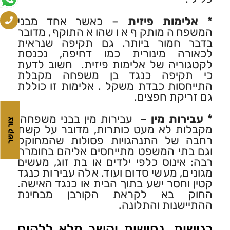
* אלימות פיזית
– כאשר אחד מבני
המשפחה מותקף או שהוא התוקף, מדובר
בדבר חמור ביותר. גם תקיפה שנראית
לכאורה מינורית כמו דחיפה, נכנסת
לקטגוריה של אלימות פיזית. חשוב לדעת
כי תקיפה כנגד בן משפחה מקבלת
התייחסות כבדת משקל . אלימות זו כוללת
גם זריקת חפצים.
* עבירות מין
– עבירות מין בבני משפחה,
צור קשר
מקבלות לא מעט כותרות, מדובר על קשת
רחבה של התנהגויות פסולות שהמחוקק
וגם בתי המשפט מתייחסים אליהם בחומרה
רבה: אינוס כלפי ילדים או בת זוג, מעשים
מגונים, מעשי סדום ועוד. אלה עבירות כנגד
קטין וחסר ישע בתוך הבית או כנגד האישה.
החוק בא לקראת הקורבן מבחינת
ההתיישנות והתלונה.
רגישות, נחישות וקשב מלא ללקוח