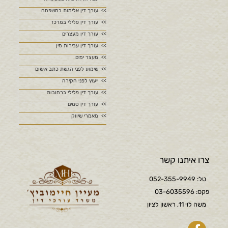
עורך דין אלימות במשפחה
עורך דין פלילי במרכז
עורך דין מעצרים
עורך דין עבירות מין
מעצר ימים
שימוע לפני הגשת כתב אישום
ייעוץ לפני חקירה
עורך דין פלילי ברחובות
עורך דין סמים
מאמרי שיווק
צרו איתנו קשר
טל: 052-355-9949
פקס: 03-6035596
משה לוי 11, ראשון לציון