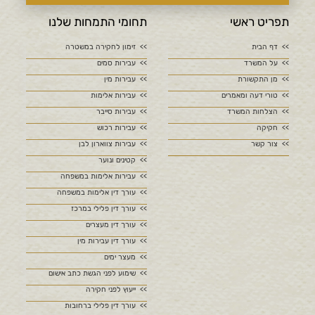
תפריט ראשי
תחומי התמחות שלנו
דף הבית
זימון לחקירה במשטרה
על המשרד
עבירות סמים
מן התקשורת
עבירות מין
טורי דעה ומאמרים
עבירות אלימות
הצלחות המשרד
עבירות סייבר
חקיקה
עבירות רכוש
צור קשר
עבירות צווארון לבן
קטינים ונוער
עבירות אלימות במשפחה
עורך דין אלימות במשפחה
עורך דין פלילי במרכז
עורך דין מעצרים
עורך דין עבירות מין
מעצר ימים
שימוע לפני הגשת כתב אישום
ייעוץ לפני חקירה
עורך דין פלילי ברחובות